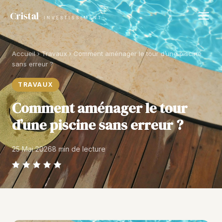
Cristal
INVESTISSEMENT
Accueil
›
Travaux
› Comment aménager le tour d’une piscine
sans erreur ?
TRAVAUX
Comment aménager le tour
d’une piscine sans erreur ?
25 Mai 2026
8 min de lecture